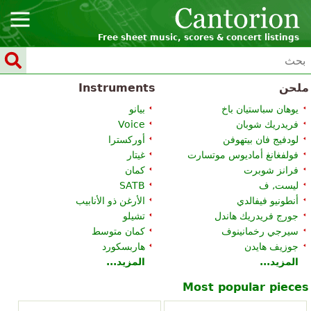
Free sheet music, scores & concert listings
ملحن
Instruments
يوهان سباستيان باخ
بيانو
فريدريك شوبان
Voice
لودفيج فان بيتهوفن
أوركسترا
فولفغانغ أماديوس موتسارت
غيتار
فرانز شوبرت
كمان
ليست, ف
SATB
أنطونيو فيفالدي
الأرغن ذو الأنابيب
جورج فريدريك هاندل
تشيلو
سيرجي رخمانينوف
كمان متوسط
جوزيف هايدن
هاربسكورد
المزيد...
المزيد...
Most popular pieces