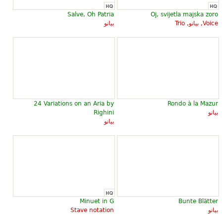
Salve, Oh Patria
Oj, svijetla majska zoro
Voice, بيانو, Trio
بيانو
24 Variations on an Aria by
Rondo à la Mazur
بيانو
Righini
بيانو
Minuet in G
Bunte Blätter
بيانو
Stave notation