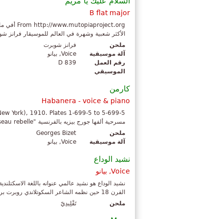
السلام عليك يا مريم
B flat major
roject.org
الأكثر شعبية وشهرة في العالم للموسيقار فرانز شوبرت. تم تألي
ملحن
فرانز شوبرت
آلة موسيقية
Voice, بيانو
رقم العمل
D 839
الموسيقي
كارمن
Habanera - voice & piano
مسرحية ألفها جورج بيزيه بالفرنسية "l'amour est un oiseau rebelle" بالانجليزية "habanera carmen...
ملحن
Georges Bizet
آلة موسيقية
Voice, بيانو
نشيد الوداع
Voice, بيانو
القرن 18 حين نظمه الشاعر السكوتلاندي روبرت برنز. يؤدى النشيد في مناسبات الفراق وق...
ملحن
تَقْلِيدِيّ‎