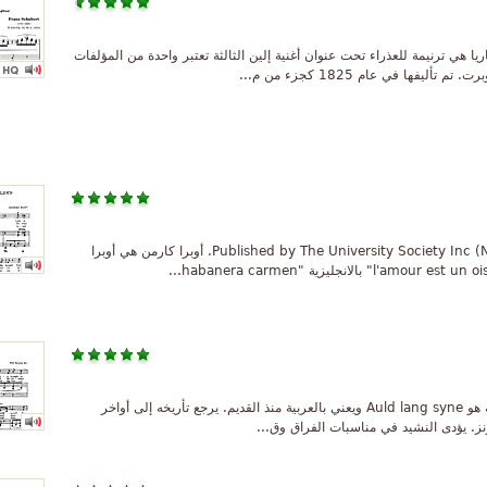
From http://www.mutopiap أفي ماريا هي ترنيمة للعذراء تحت عنوان أغنية إلين الثالثة تعتبر واحدة من المؤلفات
فها في عام 1825 كجزء من م...
Published by The University Society Inc (New York), 1910. Plates 1-699-5 to 5-699-5. أوبرا كارمن هي أوبرا
نشيد الوداع هو نشيد عالمي عنوانه باللغة الاسكتلندية هو Auld lang syne ويعني بالعربية منذ القديم. يرجع تأريخه إلى أواخر