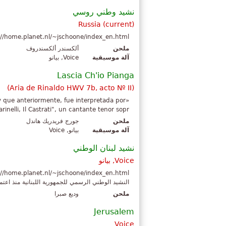
نشيد وطني روسي
Russia (current)
://home.planet.nl/~jschoone/index_en.html
ملحن
ألكسندر ألكسندروف
آلة موسيقية
Voice, بيانو
Lascia Ch'io Pianga
(Aria de Rinaldo HWV 7b, acto Nº II)
y que anteriormente, fue interpretada por
elli, Il Castrati", un cantante tenor sopr...
ملحن
جورج فريدريك هاندل
آلة موسيقية
بيانو, Voice
نشيد لبنان الوطني
Voice, بيانو
النشيد الوطني الرسمي للجمهورية اللبنانية منذ اعتماده في 27 يوليو 1927. وقد كتبه رشيد نخ
ملحن
وديع صبرا
Jerusalem
Voice