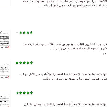
Vocal score of the entire opera. Words in French. أوبرا ألفها موتسارت في عام 1786 وقصتها مستوحاة من قصة
كملة لقصة سبقتها كتبها بومارشيه هي حلاق إشبيلية ...
النشيد الوطني البوليفي عزف هذا النشيد لأول مرة في يوم 18 تشرين الثاني - نوفمبر من عام 1845 م حيث تم عزف هذا
كرى السنوية الرابعة لمعركة لنجافي والتي ا...
Le
Typeset by Johan Schoone, from http://home.planet.nl/~jschoone/index_en.html هَتِكْڤاه بمعنى الأمل هو اسم
نفتالي هيرتس إيمبر، شاعر يهودي من شرقي أوروبا....
Typeset by Johan Schoone, from http://home.planet.nl/~jschoone/index_en.html النشيد الوطني الألماني