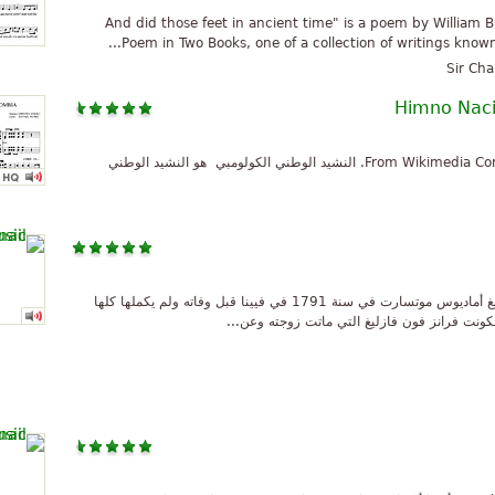
"And did those feet in ancient time" is a poem by William B
Poem in Two Books, one of a collection of writings known
Sir Cha
Himno Naci
From Wikimedia Commons. Transcribed by Alberto Betancourt. النشيد الوطني الكولومبي ‏ هو النشيد الوطني
قداس الموت وهي سمفونية أو معزوفة ألفها فولفغانغ أماديوس موتسارت في سنة 1791 في فيينا قبل وفاته ولم يكملها كلها
كونت فرانز فون فازليغ التي ماتت زوجته وعن...