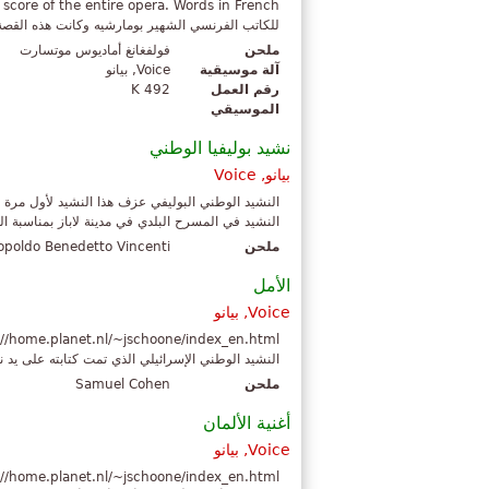
للكاتب الفرنسي الشهير بومارشيه وكانت هذه القصة ت
ملحن
فولفغانغ أماديوس موتسارت
آلة موسيقية
Voice, بيانو
رقم العمل
K 492
الموسيقي
نشيد بوليفيا الوطني
بيانو, Voice
النشيد في المسرح البلدي في مدينة لاباز بمناسبة الذ
ملحن
opoldo Benedetto Vincenti
الأمل
Voice, بيانو
النشيد الوطني الإسرائيلي الذي تمت كتابته على يد 
ملحن
Samuel Cohen
أغنية الألمان
Voice, بيانو