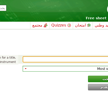
Free sheet 
د وطني
امتحان
Quizzes
مجتمع
for a title,
strument ...
حث
قدم