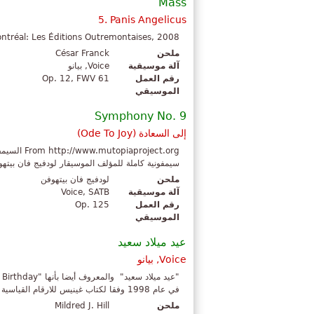
Mass
5. Panis Angelicus
ontréal: Les Éditions Outremontaises, 2008
ملحن
César Franck
آلة موسيقية
Voice, بيانو
رقم العمل
Op. 12, FWV 61
الموسيقي
Symphony No. 9
إلى السعادة (
Ode To Joy
)
سيمفونية كاملة للمؤلف الموسيقار لودفيج فان بيتهوفن، والتي أنهاها عام 824
ملحن
لودفيج فان بيتهوفن
آلة موسيقية
Voice, SATB
رقم العمل
Op. 125
الموسيقي
عيد ميلاد سعيد
Voice, بيانو
في عام 1998 وفقا لكتاب غينيس للارقام القياسية العالمية، "عيد ميلاد سعيد" هي الأغني...
ملحن
Mildred J. Hill