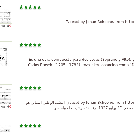
Typeset by Johan Schoone, from http
«Es una obra compuesta para dos voces (Soprano y Alto), 
Carlos Broschi (1705 - 1782), mas bien, conocido como "Farin
Typeset by Johan Schoone, from http://home.planet.nl/~jschoone/index_en.html النشيد الوطني اللبناني هو
لة ولحنه و...