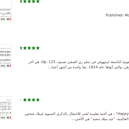
Published: M
From http://www.mutopiaproject.org السيمفونية التاسعة لبيتهوفن في سلم ري الصغير تصنيف Op. 125، هي آخر
1. تعدّ واحدة من أشهر أعما...
"عيد ميلاد سعيد" ‏ والمعروف أيضا بأنها "Happy Birthday" ، هي أغنية تقليدية تُغنى للاحتفال بالذكرى السنوية لميلاد شخص.