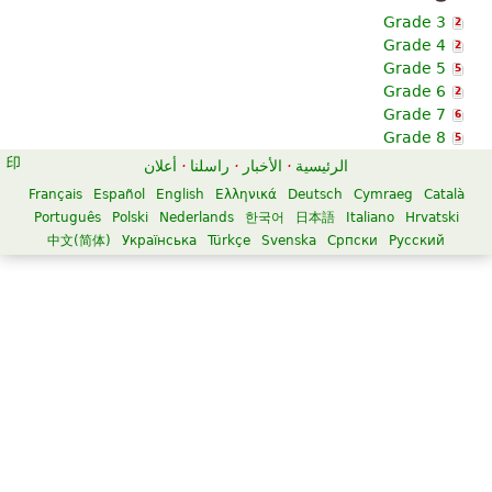
Grade 3
2
Grade 4
2
Grade 5
5
Grade 6
2
Grade 7
6
Grade 8
5
الرئيسية
·
الأخبار
·
راسلنا
·
أعلان
Français
Español
English
Ελληνικά
Deutsch
Cymraeg
Català
Português
Polski
Nederlands
한국어
日本語
Italiano
Hrvatski
中文(简体)
Українська
Türkçe
Svenska
Српски
Русский