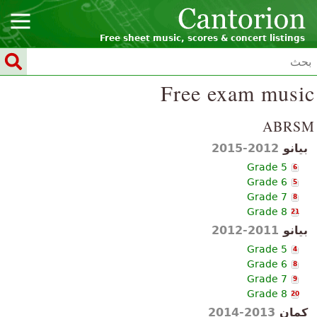
Free sheet music, scores & concert listings
Free exam music
ABRSM
بيانو
2012-2015
Grade 5
6
Grade 6
5
Grade 7
8
Grade 8
21
بيانو
2011-2012
Grade 5
4
Grade 6
8
Grade 7
9
Grade 8
20
كمان
2013-2014