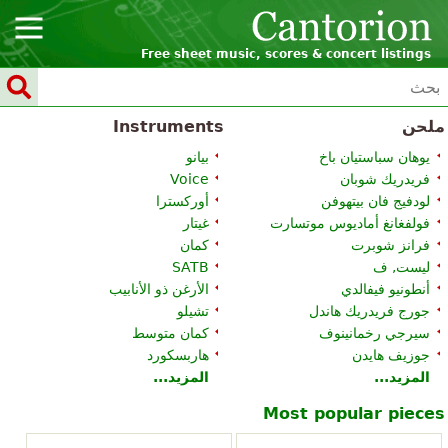
Free sheet music, scores & concert listings
ملحن
Instruments
يوهان سباستيان باخ
بيانو
فريدريك شوبان
Voice
لودفيج فان بيتهوفن
أوركسترا
فولفغانغ أماديوس موتسارت
غيتار
فرانز شوبرت
كمان
ليست, ف
SATB
أنطونيو فيفالدي
الأرغن ذو الأنابيب
جورج فريدريك هاندل
تشيلو
سيرجي رخمانينوف
كمان متوسط
جوزيف هايدن
هاربسكورد
المزيد...
المزيد...
Most popular pieces