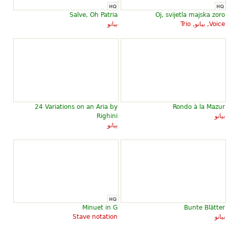
Salve, Oh Patria
Oj, svijetla majska zoro
Voice, بيانو, Trio
بيانو
24 Variations on an Aria by
Rondo à la Mazur
بيانو
Righini
بيانو
Minuet in G
Bunte Blätter
بيانو
Stave notation