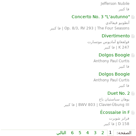
Jefferson Nubile
فا كبير
Concerto No. 3 "L'autunno"
أنطونيو فيفالدي
Op. 8/3, RV 293 | The Four Seasons | فا كبير
Divertimento
فولفغانغ أماديوس موتسارت
K 247 | فا كبير
Dolgos Boogie
Anthony Paul Curtis
فا كبير
Dolgos Boogie
Anthony Paul Curtis
فا كبير
Duet No. 2
يوهان سباستيان باخ
BWV 803 | Clavier-Übung III | فا كبير
Écossaise in F
فرانز شوبرت
D 158 | فا كبير
1
الصفحة:
2
3
4
5
6
التالي