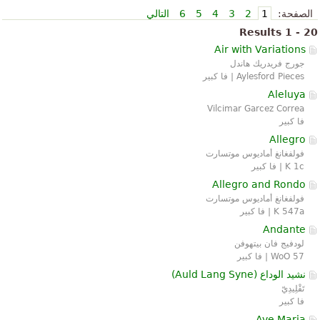
الصفحة:
1
2
3
4
5
6
التالي
Results 1 - 20
Air with Variations
جورج فريدريك هاندل
Aylesford Pieces | فا كبير
Aleluya
Vilcimar Garcez Correa
فا كبير
Allegro
فولفغانغ أماديوس موتسارت
K 1c | فا كبير
Allegro and Rondo
فولفغانغ أماديوس موتسارت
K 547a | فا كبير
Andante
لودفيج فان بيتهوفن
WoO 57 | فا كبير
نشيد الوداع (
Auld Lang Syne
)
تَقْلِيدِيّ‎
فا كبير
Ave Maria