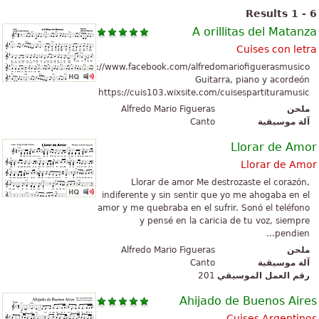
Results 1 - 6
A orillitas del Matanza
Cuises con letra
https://www.facebook.com/alfredomariofiguerasmusico
Guitarra, piano y acordeón
https://cuis103.wixsite.com/cuisespartituramusic
Alfredo Mario Figueras
ملحن
Canto
آلة موسيقية
Llorar de Amor
Llorar de Amor
Llorar de amor Me destrozaste el corazón,
indiferente y sin sentir que yo me ahogaba en el
amor y me quebraba en el sufrir. Sonó el teléfono
y pensé en la caricia de tu voz, siempre
pendien...
Alfredo Mario Figueras
ملحن
Canto
آلة موسيقية
201
رقم العمل الموسيقي
Ahijado de Buenos Aires
Cuises Argentinos