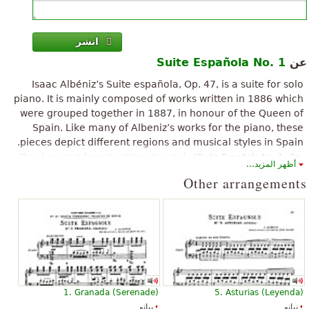
انشر
عن
Suite Española No. 1
Isaac Albéniz’s Suite española, Op. 47, is a suite for solo
piano. It is mainly composed of works written in 1886 which
were grouped together in 1887, in honour of the Queen of
Spain. Like many of Albeniz’s works for the piano, these
pieces depict different regions and musical styles in Spain.
The above text from the Wikipedia article "
Suite Española No. 1, Op.
أظهر المزيد...
47
" text is available under CC BY-SA 3.0.
Other arrangements
1. Granada (Serenade)
5. Asturias (Leyenda)
بيانو
بيانو