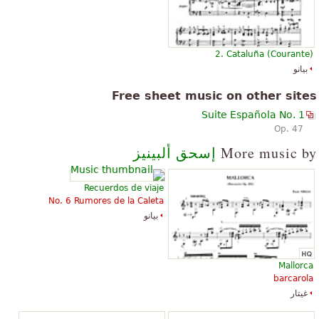
2. Cataluña (Courante)
بيانو
Free sheet music on other sites
Suite Española No. 1
Op. 47
More music by
إسحق ألبينيز
Recuerdos de viaje
No. 6 Rumores de la Caleta
بيانو
Mallorca
barcarola
غيتار