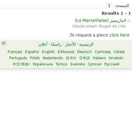
الصفحة:
1
Results 1 - 1
لامارسييز (
La Marseillaise
)
Claude Joseph Rouget de Lisle
.
To request a piece
click here
الرئيسية
·
الأخبار
·
راسلنا
·
أعلان
Français
Español
English
Ελληνικά
Deutsch
Cymraeg
Català
Português
Polski
Nederlands
한국어
日本語
Italiano
Hrvatski
中文(简体)
Українська
Türkçe
Svenska
Српски
Русский