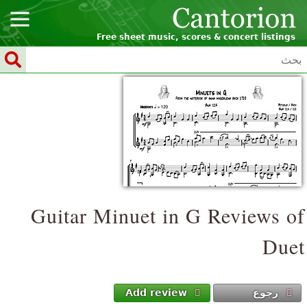
Free sheet music, scores & concert listings
Guitar
Minuet in G
Reviews of
Duet
رجوع
Add review