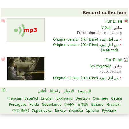
Record collection
Für Elise
بيانو
V Gao
Public domain
archive.org
من أجل إليزة (
Für Elise
)
Original version
من أجل إليزة (
Für Elise
)
Original version
(scanned)
Fur Elise
بيانو
Ivo Pogorelić
youtube.com
من أجل إليزة (
Für Elise
)
Original version
الرئيسية
·
الأخبار
·
راسلنا
·
أعلان
Français
Español
English
Ελληνικά
Deutsch
Cymraeg
Català
Português
Polski
Nederlands
한국어
日本語
Italiano
Hrvatski
中文(简体)
Українська
Türkçe
Svenska
Српски
Русский