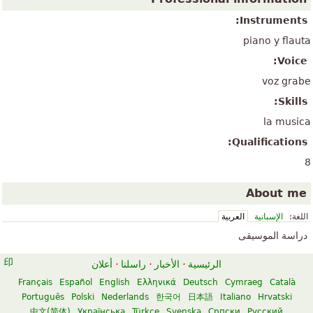
Instruments:
piano y flauta
Voice:
voz grabe
Skills:
la musica
Qualifications:
8
About me
اللغة:
الإسبانية
العربية
دراسة الموسيقى
الرئيسية
·
الأخبار
·
راسلنا
·
أعلان
Français
Español
English
Ελληνικά
Deutsch
Cymraeg
Català
Português
Polski
Nederlands
한국어
日本語
Italiano
Hrvatski
中文(简体)
Українська
Türkçe
Svenska
Српски
Русский