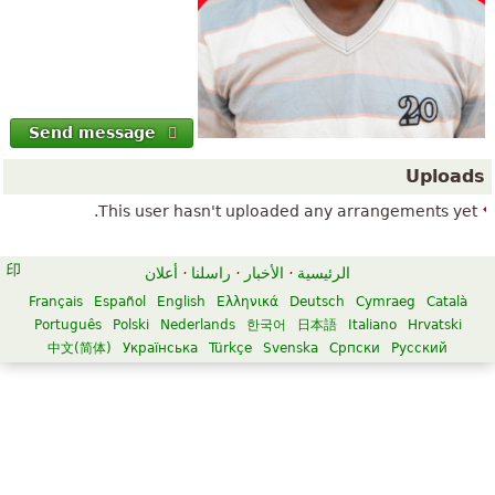
Send message
Uploads
This user hasn't uploaded any arrangements yet.
الرئيسية
·
الأخبار
·
راسلنا
·
أعلان
Français
Español
English
Ελληνικά
Deutsch
Cymraeg
Català
Português
Polski
Nederlands
한국어
日本語
Italiano
Hrvatski
中文(简体)
Українська
Türkçe
Svenska
Српски
Русский