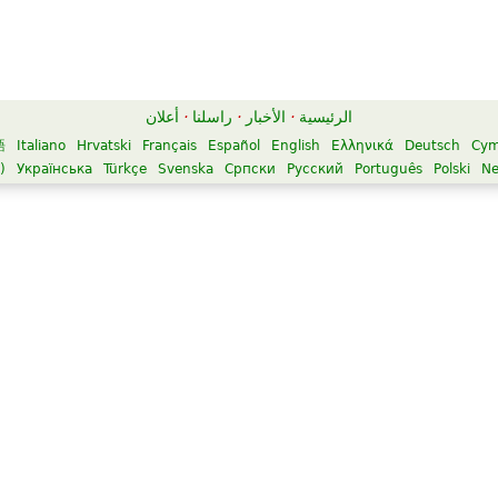
الرئيسية
·
الأخبار
·
راسلنا
·
أعلان
語
Italiano
Hrvatski
Français
Español
English
Ελληνικά
Deutsch
Cym
)
Українська
Türkçe
Svenska
Српски
Русский
Português
Polski
Ne