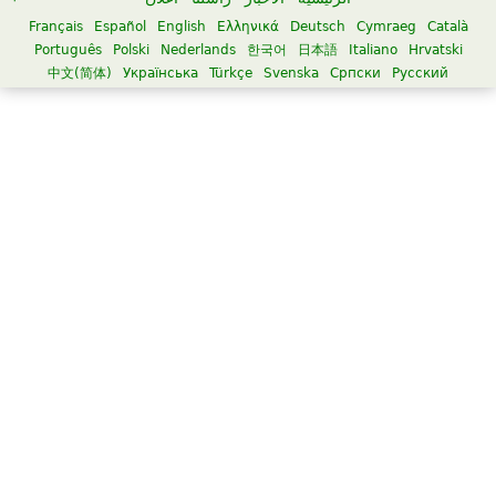
Français
Español
English
Ελληνικά
Deutsch
Cymraeg
Català
Português
Polski
Nederlands
한국어
日本語
Italiano
Hrvatski
中文(简体)
Українська
Türkçe
Svenska
Српски
Русский