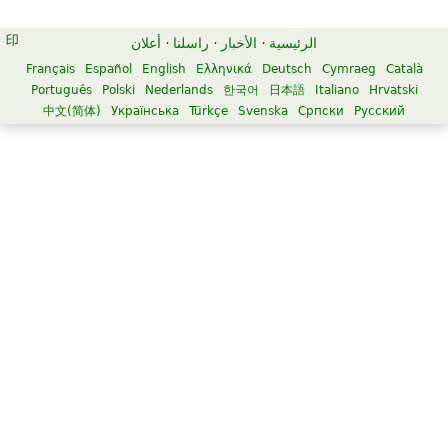
الرئيسية
·
الأخبار
·
راسلنا
·
أعلان
Français
Español
English
Ελληνικά
Deutsch
Cymraeg
Català
Português
Polski
Nederlands
한국어
日本語
Italiano
Hrvatski
中文(简体)
Українська
Türkçe
Svenska
Српски
Русский