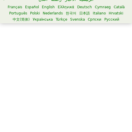
Français
Español
English
Ελληνικά
Deutsch
Cymraeg
Català
Português
Polski
Nederlands
한국어
日本語
Italiano
Hrvatski
中文(简体)
Українська
Türkçe
Svenska
Српски
Русский