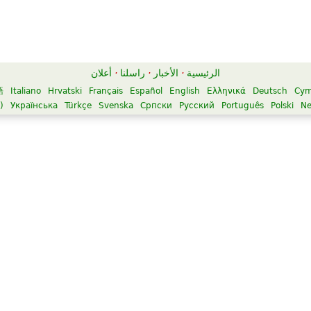
الرئيسية
·
الأخبار
·
راسلنا
·
أعلان
語
Italiano
Hrvatski
Français
Español
English
Ελληνικά
Deutsch
Cym
)
Українська
Türkçe
Svenska
Српски
Русский
Português
Polski
Ne