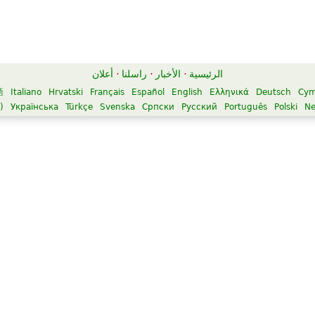
الرئيسية
·
الأخبار
·
راسلنا
·
أعلان
語
Italiano
Hrvatski
Français
Español
English
Ελληνικά
Deutsch
Cym
)
Українська
Türkçe
Svenska
Српски
Русский
Português
Polski
Ne