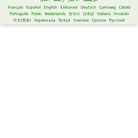
Français
Español
English
Ελληνικά
Deutsch
Cymraeg
Català
Português
Polski
Nederlands
한국어
日本語
Italiano
Hrvatski
中文(简体)
Українська
Türkçe
Svenska
Српски
Русский