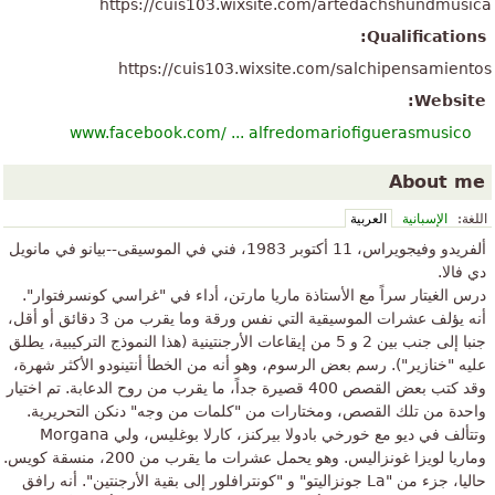
https://cuis103.wixsite.com/artedachshundmusica
Qualifications:
https://cuis103.wixsite.com/salchipensamientos
Website:
www.facebook.com/ ... alfredomariofiguerasmusico
About me
اللغة:
الإسبانية
العربية
ألفريدو وفيجويراس، 11 أكتوبر 1983، فني في الموسيقى--بيانو في مانويل
دي فالا.
درس الغيتار سراً مع الأستاذة ماريا مارتن، أداء في "غراسي كونسرفتوار".
أنه يؤلف عشرات الموسيقية التي نفس ورقة وما يقرب من 3 دقائق أو أقل،
جنبا إلى جنب بين 2 و 5 من إيقاعات الأرجنتينية (هذا النموذج التركيبية، يطلق
عليه "خنازير"). رسم بعض الرسوم، وهو أنه من الخطأ أنتينودو الأكثر شهرة،
وقد كتب بعض القصص 400 قصيرة جداً، ما يقرب من روح الدعابة. تم اختيار
واحدة من تلك القصص، ومختارات من "كلمات من وجه" دنكن التحريرية.
وتتألف في ديو مع خورخي بادولا بيركنز، كارلا بوغليس، ولي Morgana
وماريا لويزا غونزاليس. وهو يحمل عشرات ما يقرب من 200، منسقة كويس.
حاليا، جزء من "La جونزاليتو" و "كونترافلور إلى بقية الأرجنتين". أنه رافق