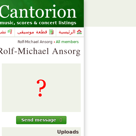
music, scores & concert listings
الرئيسية
قطعة موسيقى
نشي
Rolf-Michael Ansorg
All members
Rolf-Michael Ansorg
Send message
Uploads