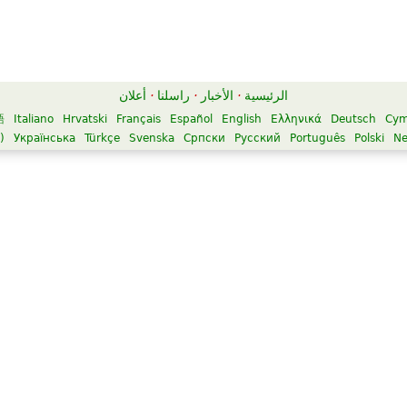
الرئيسية
·
الأخبار
·
راسلنا
·
أعلان
語
Italiano
Hrvatski
Français
Español
English
Ελληνικά
Deutsch
Cym
)
Українська
Türkçe
Svenska
Српски
Русский
Português
Polski
Ne