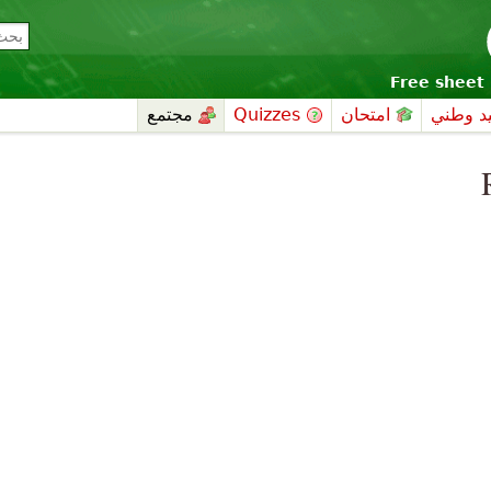
Free sheet 
د وطني
امتحان
Quizzes
مجتمع