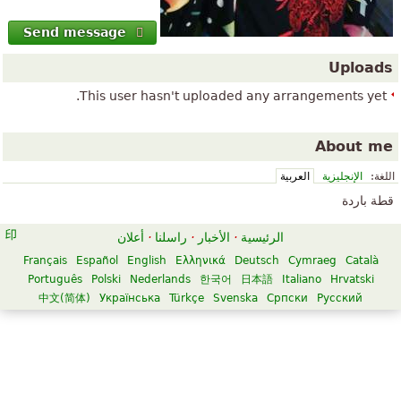
Send message
Uploads
This user hasn't uploaded any arrangements yet.
About me
اللغة:
الإنجليزية
العربية
قطة باردة
الرئيسية
·
الأخبار
·
راسلنا
·
أعلان
Français
Español
English
Ελληνικά
Deutsch
Cymraeg
Català
Português
Polski
Nederlands
한국어
日本語
Italiano
Hrvatski
中文(简体)
Українська
Türkçe
Svenska
Српски
Русский