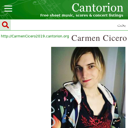
Free sheet music, scores & concert listings
Carmen Cicero
http://CarmenCicero2019.cantorion.org