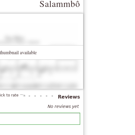
Salammbô
thumbnail available
lick to rate
Reviews
No reviews yet