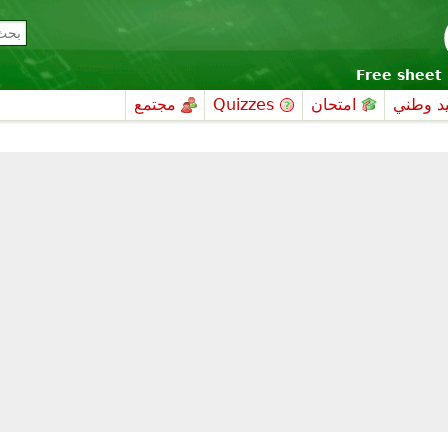
Free sheet 
د وطني
امتحان
Quizzes
مجتمع