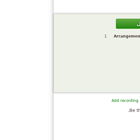
ل
1
Arrangemen
Add recording
Be th