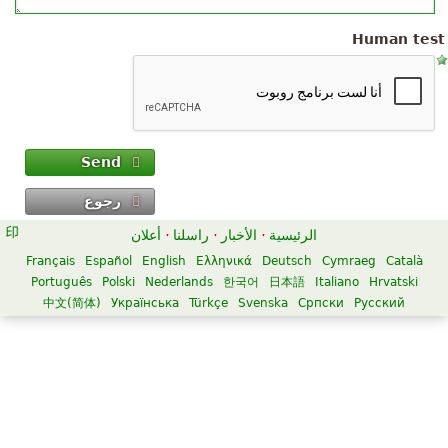
Human test
Send
رجوع
الرئيسية
·
الأخبار
·
راسلنا
·
أعلان
Français
Español
English
Ελληνικά
Deutsch
Cymraeg
Català
Português
Polski
Nederlands
한국어
日本語
Italiano
Hrvatski
中文(简体)
Українська
Türkçe
Svenska
Српски
Русский