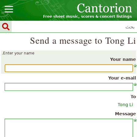
Free sheet music, scores & concert listings
Send a message to Tong Li
Enter your name.
Your name
Your e-mail
To
Tong Li
Message