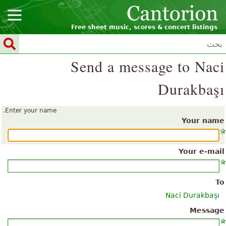
Free sheet music, scores & concert listings
Send a message to Naci
Durakbaşı
Enter your name.
Your name
Your e-mail
To
Naci Durakbaşı
Message