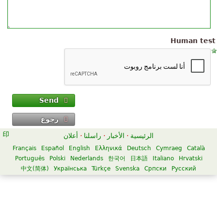
Human test
Send
رجوع
الرئيسية
·
الأخبار
·
راسلنا
·
أعلان
Français
Español
English
Ελληνικά
Deutsch
Cymraeg
Català
Português
Polski
Nederlands
한국어
日本語
Italiano
Hrvatski
中文(简体)
Українська
Türkçe
Svenska
Српски
Русский